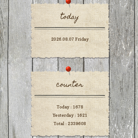
today
2026.08.07 Friday
counter
Today :
1678
Yesterday :
1621
Total :
2339608