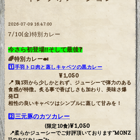
2026-07-09 16:47:00
7/10(金)特別カレー
今さら初登場‼️そして最後❓
🌈特別カレー🍛
1️⃣
手羽トロ肉と蒸しキャベツの黒カレー
¥1,050
📍
鶏1羽から少しかとれず、ジューシーで弾力のある
食感が特徴。炙る事で香ばしさも加わり、美味さ爆
発💥
相性の良いキャベツはシンプルに蒸して甘みを！
2️⃣
三元豚のカツカレー
¥1,050
(限定10食)
📍
柔らかジューシーでご好評頂いております"MONZ
Uのカツカレー"✨