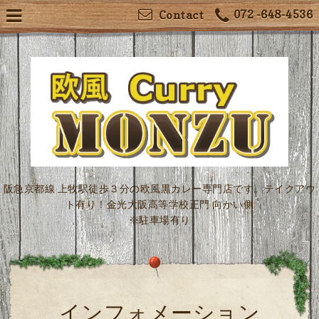
072 -648-4536
Contact
阪急京都線 上牧駅徒歩３分の欧風黒カレー専門店です。テイクアウ
ト有り！金光大阪高等学校正門 向かい側
※駐車場有り
インフォメーション