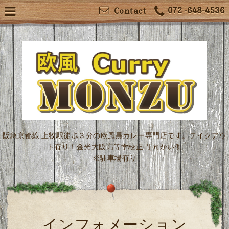
072 -648-4536
Contact
阪急京都線 上牧駅徒歩３分の欧風黒カレー専門店です。テイクアウ
ト有り！金光大阪高等学校正門 向かい側
※駐車場有り
インフォメーション