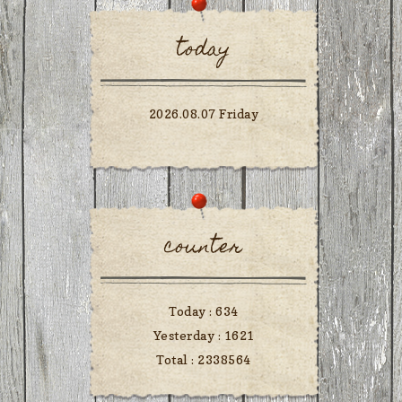
today
2026.08.07 Friday
counter
Today :
634
Yesterday :
1621
Total :
2338564