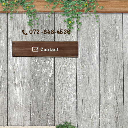
072 -648-4536
Contact