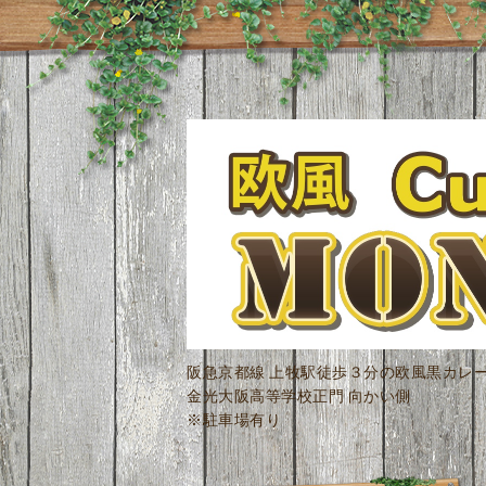
阪急京都線 上牧駅徒歩３分の欧風黒カレ
金光大阪高等学校正門 向かい側
※駐車場有り