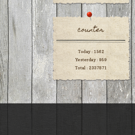
counter
Today :
1562
Yesterday :
959
Total :
2337871