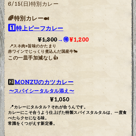
6/15(日)特別カレー
🌈特別カレー🍛
1️⃣
特上ビーフカレー
¥1,300
→🉐
¥1,200
📍スネ肉🟰旨味のかたまり
赤ワインでじっくり煮込んだ国産牛🐂
この一皿手加減なし👍
2️⃣
MONZUのカツカレー
〜スパイシータルタル添え〜
¥1,050
📍
カレーにタルタル？それが合うんです。
カレーにこそ合うよう仕上げた特製スパイ
スタルタルは、一度食
べたらクセになる味。
常識をくつがえす新定番。