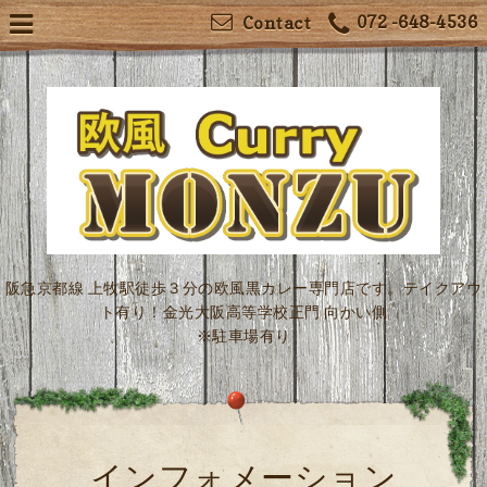
072 -648-4536
Contact
阪急京都線 上牧駅徒歩３分の欧風黒カレー専門店です。テイクアウ
ト有り！金光大阪高等学校正門 向かい側
※駐車場有り
インフォメーション