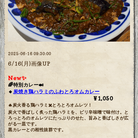
2025-06-16 09:30:00
6/16(月)画像UP
New✨
🌈特別カレー🍛
🔸
炭焼き鶏ハラミのふわとろオムカレー
¥1,050
🔥炭火香る鶏ハラミ✖️とろとろオムレツ！
炭火で香ばしく炙った鶏ハラミを、ピリ辛味噌で味付け。
と
ろっとろのオムレツにたっぷりのせた、旨みと香ばしさが広
がる一皿です。
黒カレーとの相性抜群です。