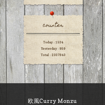
counter
Today :
1534
Yesterday :
959
Total :
2337843
欧風Curry Monzu