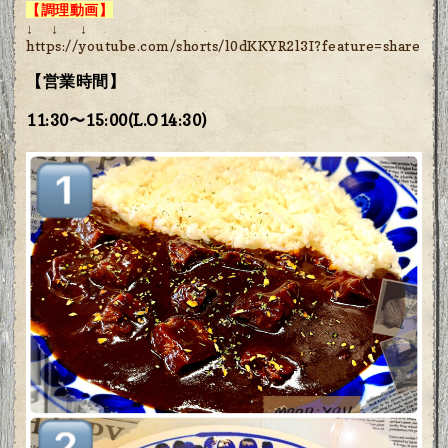
【調理動画】
↓ ↓ ↓
https://youtube.com/shorts/l0dKKYR2l3I?feature=share
【営業時間】
11:30〜15:00(L.O14:30)