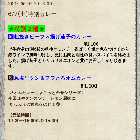
2025-06-06 20:34:00
6/7(土)特別カレー
★
特別２種
★
1️⃣
粗挽きビーフ
＆
揚げ茄子
のカレー
¥1,100
📍牛赤身肉(特注)の粗挽きミンチ！香ばしく焼き色をつけてから
赤ワインで風味づけし、更にお肉と相性の良いスパイスを絡めま
した。揚げ茄子とカリカリオニオンと共にお召し上がり頂きま
す。
2️⃣
葱塩牛タン＆フワとろオムカレー
¥1,100
📍オムカレーちょこっとのせシリーズ！
今回は牛タンのソテーレモン風味に
たっぷりの青葱をのせて😊
【営業時間】
11:30〜15:00(L.O 14:30)