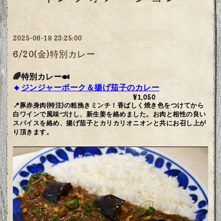
2025-06-19 23:25:00
6/20(金)特別カレー
🌈特別カレー🍛
🔸
ジンジャーポーク
＆
揚げ茄子
のカレー
¥1,050
📍豚赤身肉(特注)の粗挽きミンチ！香ばしく焼き色をつけてから
白ワインで風味づけし、新生姜を絡めました。お肉と相性の良い
スパイスを絡め、揚げ茄子とカリカリオニオンと共にお召し上が
り頂きます。