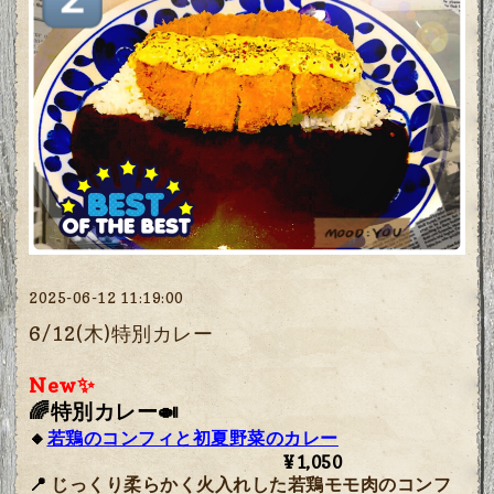
2025-06-12 11:19:00
6/12(木)特別カレー
New✨
🌈特別カレー🍛
🔸
若鶏のコンフィと初夏野菜のカレー
¥1,050
📍
じっくり柔らかく火入れした若鶏モモ肉のコンフ