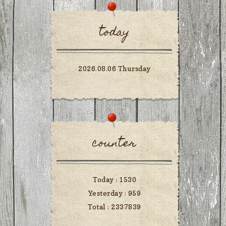
today
2026.08.06 Thursday
counter
Today :
1530
Yesterday :
959
Total :
2337839