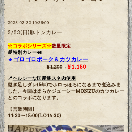
2025-02-22 19:26:00
2/23(日)豚トンカレー
☆コラボシリーズ☆
数量限定
🌈特別カレー🍛
🔸
ゴロゴロポーク＆カツカレー
¥1,150
¥1,200
→
📍
ヘルシーな国産豚スネ肉使用
継ぎ足しダレ(5年)でホロっほろになるまで煮込みま
した。今回は柔らかジューシーMONZUのカツカレー
とのコラボになります。
【営業時間】
11:30〜15:00(L.O14:30)