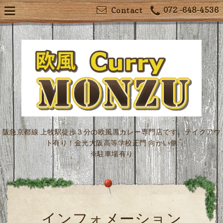
072 -648-4536
Contact
阪急京都線 上牧駅徒歩３分の欧風黒カレー専門店です。テイクアウ
ト有り！金光大阪高等学校正門 向かい側
※駐車場有り
インフォメーション