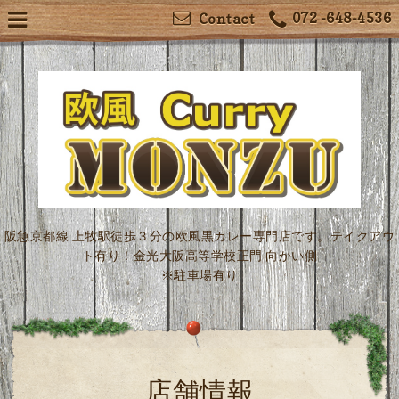
072 -648-4536
Contact
阪急京都線 上牧駅徒歩３分の欧風黒カレー専門店です。テイクアウ
ト有り！金光大阪高等学校正門 向かい側
※駐車場有り
店舗情報