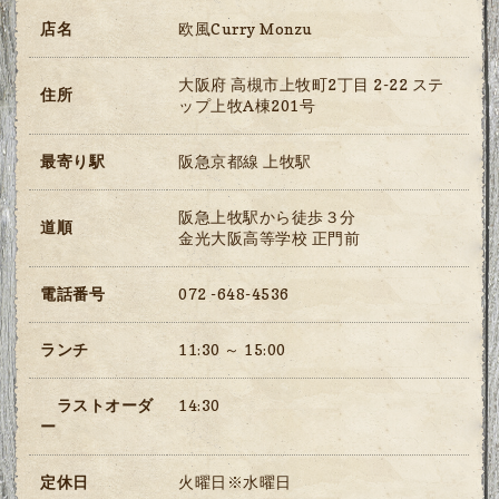
店名
欧風Curry Monzu
大阪府 高槻市上牧町2丁目 2-22 ステ
住所
ップ上牧A棟201号
最寄り駅
阪急京都線 上牧駅
阪急上牧駅から徒歩３分
道順
金光大阪高等学校 正門前
電話番号
072 -648-4536
ランチ
11:30 ～ 15:00
ラストオーダ
14:30
ー
定休日
火曜日※水曜日