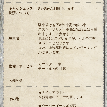
キャッシュレス
PayPayご利用頂けます。
決済について
駐車場は地下2台(車高の低い車
スズキ「ソリオ」車高174.5cmは入庫
出来ます。※参考まで
駐車場
地上に1台ございますが、ビルの共有
スペースとなります。
また、上牧駅周辺にコインパーキング
がございます。
カウンター6席
設備・サービス
テーブル 4名×1席
お知らせ
★テイクアウト可
※お電話にてご予約承ります
その他
★ウーバーイーツ加盟店