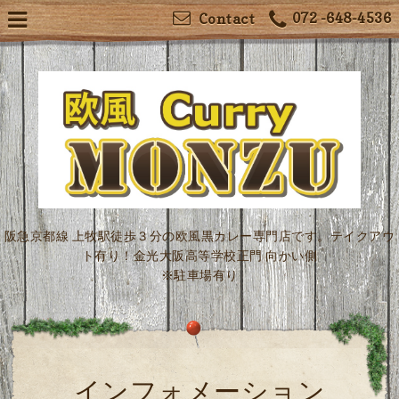
072 -648-4536
Contact
阪急京都線 上牧駅徒歩３分の欧風黒カレー専門店です。テイクアウ
ト有り！金光大阪高等学校正門 向かい側
※駐車場有り
インフォメーション