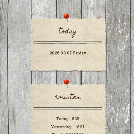
today
2026.08.07 Friday
counter
Today :
638
Yesterday :
1621