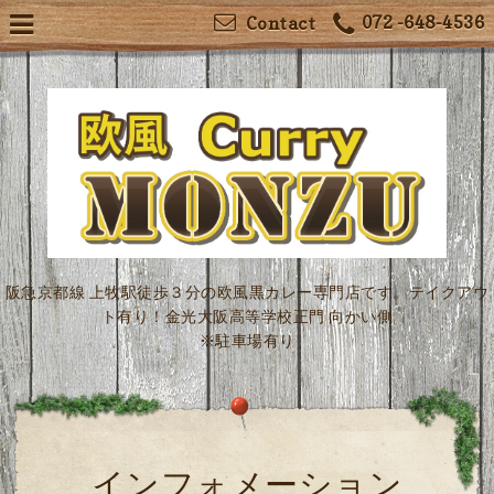
072 -648-4536
Contact
阪急京都線 上牧駅徒歩３分の欧風黒カレー専門店です。テイクアウ
ト有り！金光大阪高等学校正門 向かい側
※駐車場有り
インフォメーション