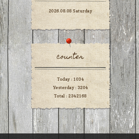
2026.08.08 Saturday
counter
Today :
1034
Yesterday :
3204
Total :
2342168