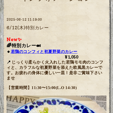
2025-06-12 11:19:00
6/12(木)特別カレー
New✨
🌈特別カレー🍛
🔸
若鶏のコンフィと初夏野菜のカレー
¥1,050
📍
じっくり柔らかく火入れした若鶏モモ肉のコンフ
ィと、カラフルな初夏野菜を添えた欧風黒カレーで
す。
お疲れの身体に優しい一皿！是非ご賞味下さい
ませ
【営業時間】11:30〜15:00(L.O 14:30)