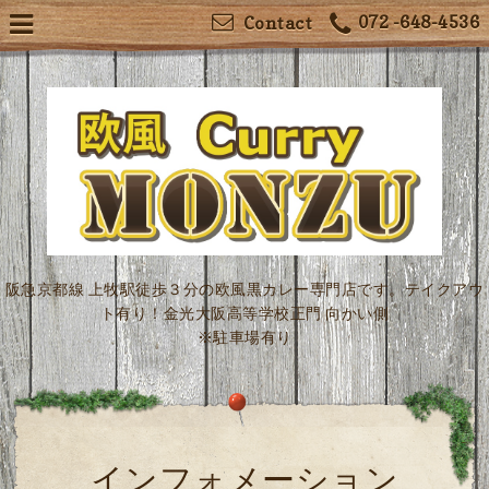
072 -648-4536
Contact
阪急京都線 上牧駅徒歩３分の欧風黒カレー専門店です。テイクアウ
ト有り！金光大阪高等学校正門 向かい側
※駐車場有り
インフォメーション