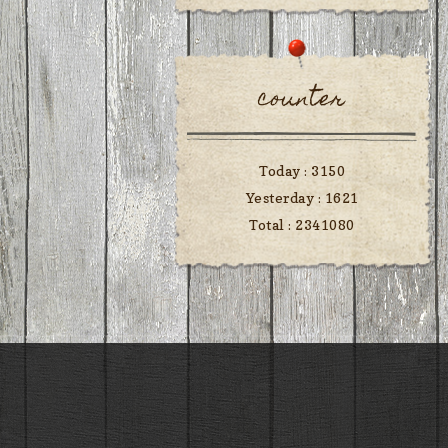
counter
Today :
3150
Yesterday :
1621
Total :
2341080