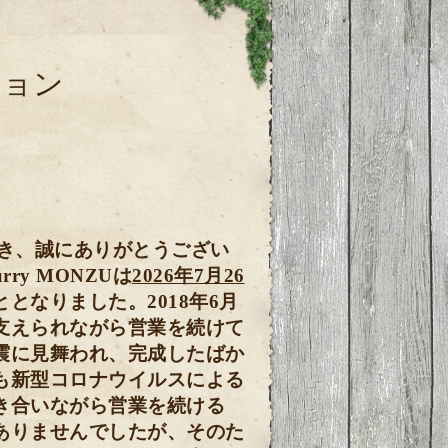
ション
ただき、誠にありがとうござい
ry MONZUは
2026年7月26
ととなりました。
2018年6月
支えられながら営業を続けて
震に見舞われ、完成したばか
も新型コロナウイルスによる
き合いながら営業を続ける
ありませんでしたが、その
た