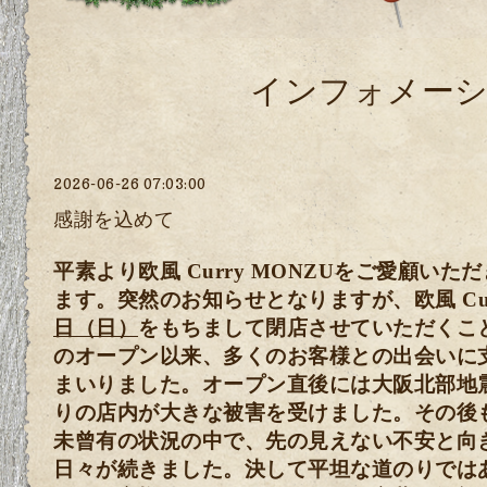
インフォメー
2026-06-26 07:03:00
感謝を込めて
平素より欧風 Curry MONZUをご愛顧い
ます。
突然のお知らせとなりますが、欧風 Cur
日（日）
をもちまして閉店させていただくこ
のオープン以来、多くのお客様との出会いに
まいりました。
オープン直後には大阪北部地
りの店内が大きな被害を受けました。
その後
未曾有の状況の中で、先の見えない不安と向
日々が続きました。
決して平坦な道のりでは