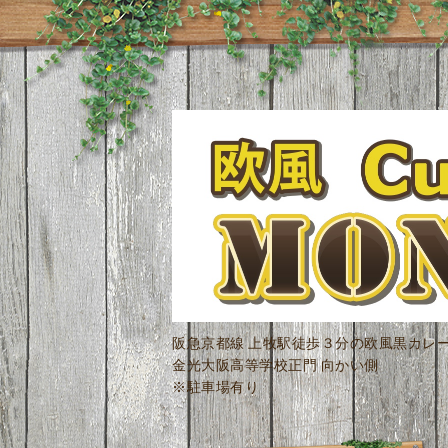
阪急京都線 上牧駅徒歩３分の欧風黒カレ
金光大阪高等学校正門 向かい側
※駐車場有り