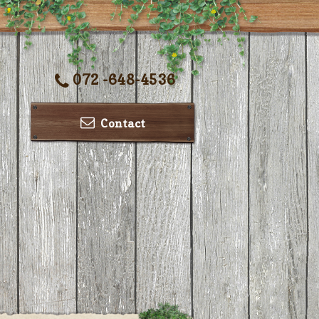
072 -648-4536
Contact