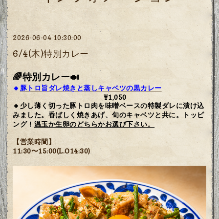
2026-06-04 10:30:00
6/4(木)特別カレー
🌈特別カレー🍛
🔸
豚トロ旨ダレ焼きと蒸しキャベツの黒カレー
¥1,050
🔸少し薄く切った豚トロ肉を味噌ベースの特製ダレに漬け込
みました。香ばしく焼きあげ、旬のキャベツと共に。トッピ
ング！
温玉か生卵のどちらかお選び下さい。
【営業時間】
11:30〜15:00(L.O14:30)