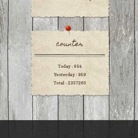
counter
Today :
954
Yesterday :
959
Total :
2337263