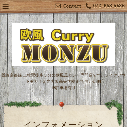
072 -648-4536
Contact
阪急京都線 上牧駅徒歩３分の欧風黒カレー専門店です。テイクアウ
ト有り！金光大阪高等学校正門 向かい側
※駐車場有り
インフォメーション