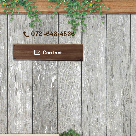
072 -648-4536
Contact