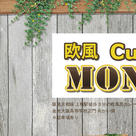
阪急京都線 上牧駅徒歩３分の欧風黒カレ
金光大阪高等学校正門 向かい側
※駐車場有り