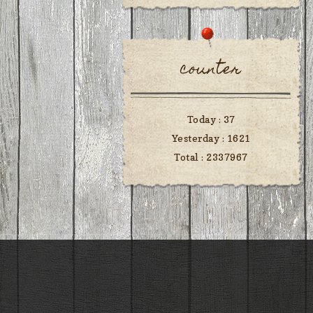
counter
Today :
37
Yesterday :
1621
Total :
2337967