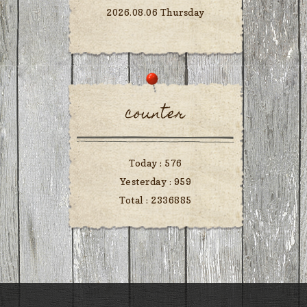
2026.08.06 Thursday
counter
Today :
576
Yesterday :
959
Total :
2336885