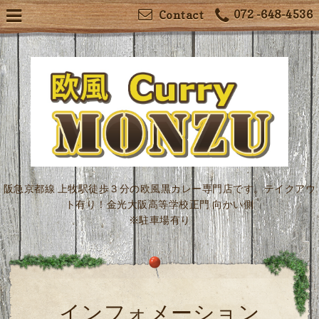
072 -648-4536
Contact
阪急京都線 上牧駅徒歩３分の欧風黒カレー専門店です。テイクアウ
ト有り！金光大阪高等学校正門 向かい側
※駐車場有り
インフォメーション