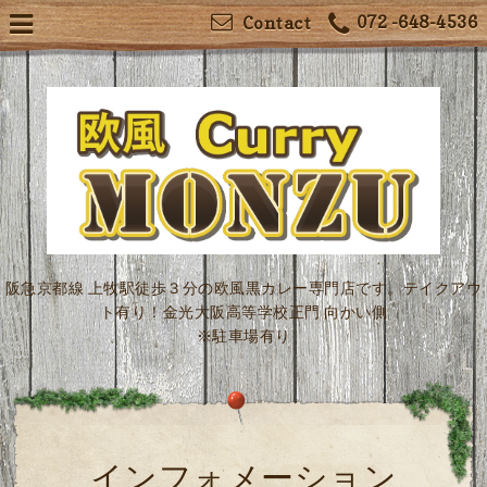
072 -648-4536
Contact
阪急京都線 上牧駅徒歩３分の欧風黒カレー専門店です。テイクアウ
ト有り！金光大阪高等学校正門 向かい側
※駐車場有り
インフォメーション