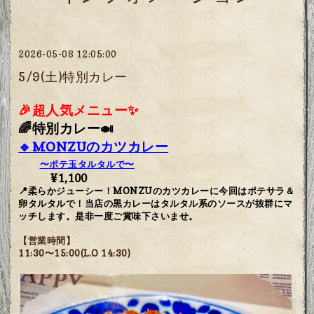
2026-05-08 12:05:00
5/9(土)特別カレー
🎉
超人気メニュー✨
🌈特別カレー🍛
🔹MONZUのカツカレー
〜ポテ玉タルタルで〜
¥1,100
📍柔らかジューシー！MONZUのカツカレーに今回はポテサラ＆
卵タルタルで！当店の黒カレーはタルタル系のソースが抜群にマ
ッチします。是非一度ご賞味下さいませ。
【営業時間】
11:30〜15:00(L.O 14:30)