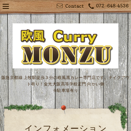
072 -648-4536
Contact
阪急京都線 上牧駅徒歩３分の欧風黒カレー専門店です。テイクアウ
ト有り！金光大阪高等学校正門 向かい側
※駐車場有り
インフォメーション