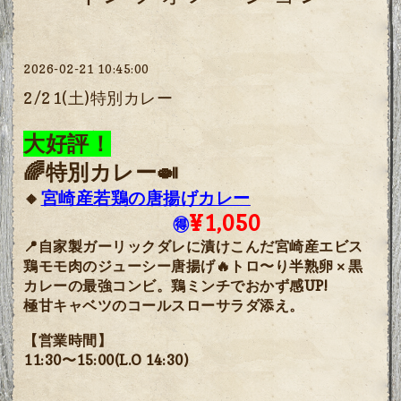
2026-02-21 10:45:00
2/21(土)特別カレー
大好評！
🌈特別カレー🍛
🔸
宮崎産若鶏の唐揚げカレー
¥1,050
🉐
自家製ガーリックダレに漬けこんだ宮崎産エビス
📍
鶏モモ肉のジューシー唐揚げ🔥トロ〜り半熟卵 × 黒
カレーの最強コンビ。鶏ミンチでおかず感UP!
極甘キャベツのコールスローサラダ添え。
【営業時間】
11:30〜15:00(L.O 14:30)