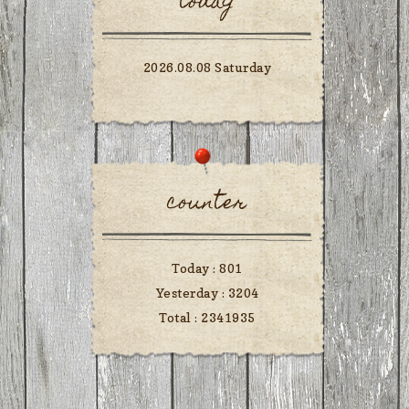
today
2026.08.08 Saturday
counter
Today :
801
Yesterday :
3204
Total :
2341935