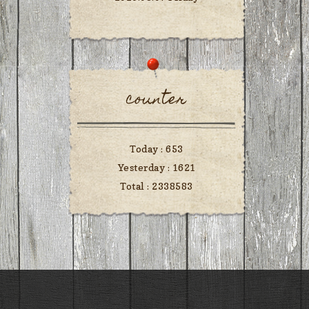
counter
Today :
653
Yesterday :
1621
Total :
2338583