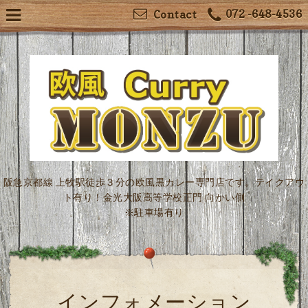
072 -648-4536
Contact
阪急京都線 上牧駅徒歩３分の欧風黒カレー専門店です。テイクアウ
ト有り！金光大阪高等学校正門 向かい側
※駐車場有り
インフォメーション