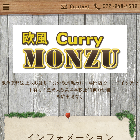
072 -648-4536
Contact
阪急京都線 上牧駅徒歩３分の欧風黒カレー専門店です。テイクアウ
ト有り！金光大阪高等学校正門 向かい側
※駐車場有り
インフォメーション