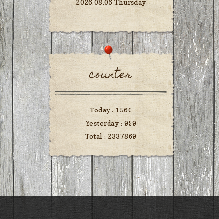
2026.08.06 Thursday
counter
Today :
1560
Yesterday :
959
Total :
2337869