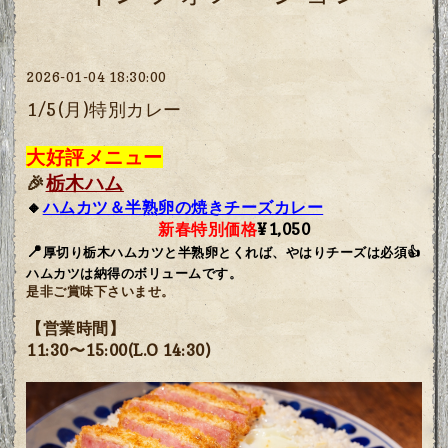
2026-01-04 18:30:00
1/5(月)特別カレー
大好評メニュー
🎉
栃木ハム
🔸
ハムカツ＆半熟卵の焼きチーズカレー
新春特別価格
¥1,050
📍
厚切り栃木ハムカツと半熟卵とくれば、やはりチーズは必須👍
ハムカツは納得のボリュームです。
是非ご賞味下さいませ。
【営業時間】
11:30〜15:00(L.O 14:30)