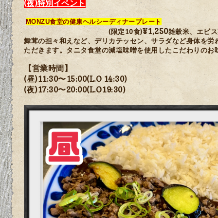
(
夜)特別イベント
MONZU食堂の健康ヘルシーディナープレート
¥1,250
(限定10食)
雑穀米、エビス
舞茸の担々和えなど、デリカテッセン、サラダなど身体を労
ただきます。タニタ食堂の減塩味噌を使用したこだわりのお味
【営業時間】
(昼)11:30〜15:00(L.O 14:30)
(夜)17:30〜20:00(L.O19:30)