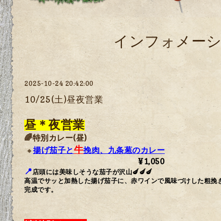
インフォメー
2025-10-24 20:42:00
10/25(土)昼夜営業
昼＊夜営業
🌈特別カレー(昼)
牛
揚げ茄子と
挽肉、九条葱のカレー
🔸
¥1,050
📍
店頭には美味しそうな茄子が沢山🍆🍆🍆
高温でサッと加熱した揚げ茄子に、赤ワインで風味づけした粗挽
完成です。