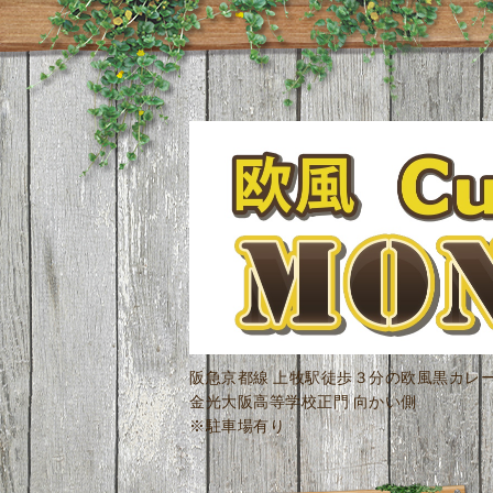
阪急京都線 上牧駅徒歩３分の欧風黒カレ
金光大阪高等学校正門 向かい側
※駐車場有り