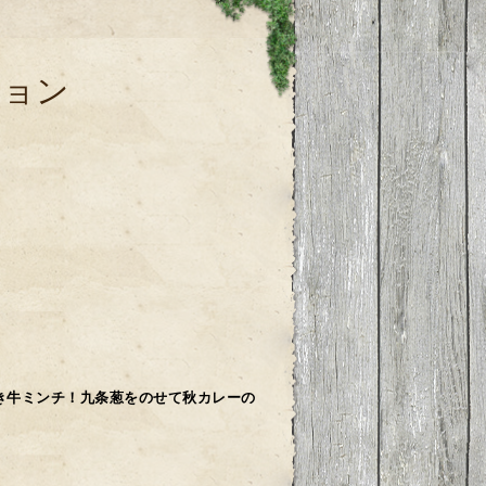
ション
き牛ミンチ！九条葱をのせて秋カレーの