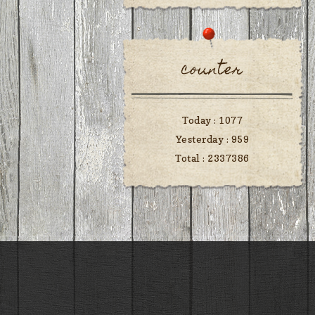
counter
Today :
1077
Yesterday :
959
Total :
2337386