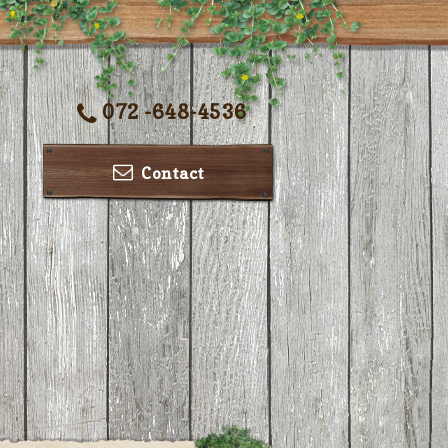
072 -648-4536
Contact