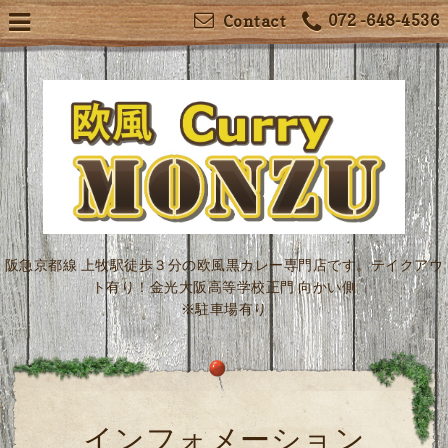
072 -648-4536
Contact
阪急京都線 上牧駅徒歩３分の欧風黒カレー専門店です。テイクアウ
ト有り！金光大阪高等学校正門 向かい側
※駐車場有り
インフォメーション