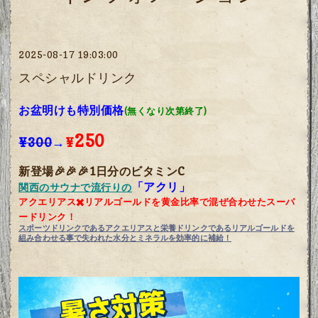
2025-08-17 19:03:00
スペシャルドリンク
お盆明けも特別価格
(無くなり次第終了)
250
¥300
→
¥
新登場🎉🎉🎉1日分のビタミンC
「アクリ」
関西のサウナで流行りの
アクエリアス✖️リアルゴールドを黄金比率で混ぜ合わせたスーパ
ードリンク！
スポーツドリンクであるアクエリアスと栄養ドリンクであるリアルゴールドを
組み合わせる事で失われた水分とミネラルを効率的に補給！