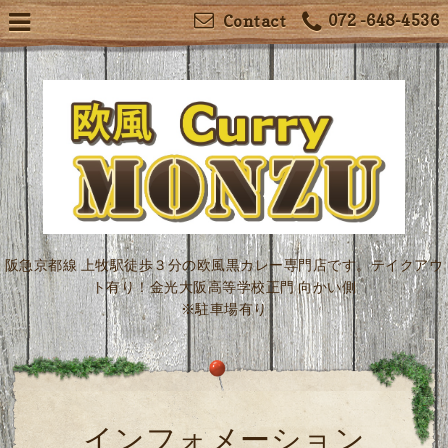
072 -648-4536
Contact
阪急京都線 上牧駅徒歩３分の欧風黒カレー専門店です。テイクアウ
ト有り！金光大阪高等学校正門 向かい側
※駐車場有り
インフォメーション