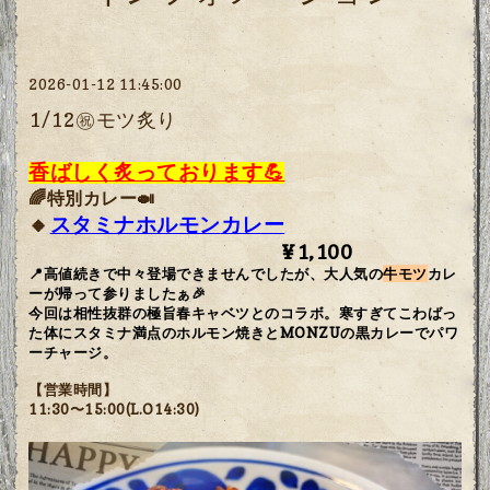
2026-01-12 11:45:00
1/12㊗️モツ炙り
香ばしく炙っております💪
🌈特別カレー🍛
スタミナホルモン
カレー
🔸
¥1,100
📍高値続きで中々登場できませんでしたが、大人気の
牛モツ
カレ
ーが帰って参りましたぁ🎉
今回は相性抜群の極旨春キャベツとのコラボ。寒すぎてこわばっ
た体にスタミナ満点のホルモン焼きとMONZUの黒カレーでパワ
ーチャージ。
【営業時間】
11:30〜15:00(L.O14:30)