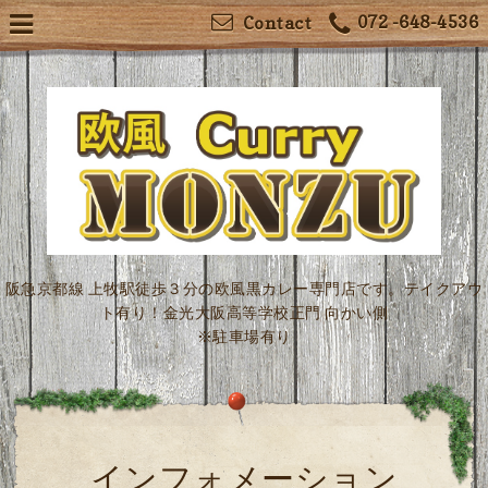
072 -648-4536
Contact
阪急京都線 上牧駅徒歩３分の欧風黒カレー専門店です。テイクアウ
ト有り！金光大阪高等学校正門 向かい側
※駐車場有り
インフォメーション