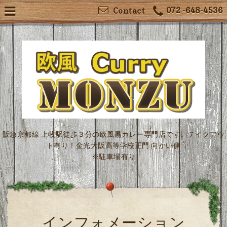
072 -648-4536
Contact
阪急京都線 上牧駅徒歩３分の欧風黒カレー専門店です。テイクアウ
ト有り！金光大阪高等学校正門 向かい側
※駐車場有り
インフォメーション