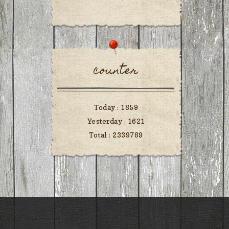
counter
Today :
1859
Yesterday :
1621
Total :
2339789