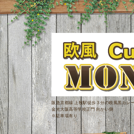
阪急京都線 上牧駅徒歩３分の欧風黒カレ
金光大阪高等学校正門 向かい側
※駐車場有り