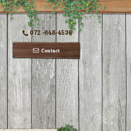
072 -648-4536
Contact