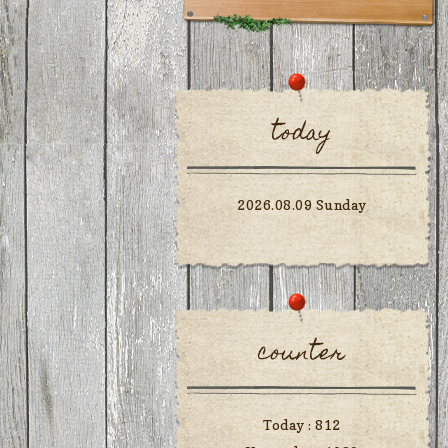
today
2026.08.09 Sunday
counter
Today :
812