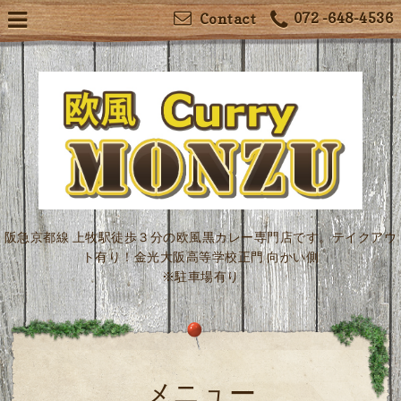
072 -648-4536
Contact
阪急京都線 上牧駅徒歩３分の欧風黒カレー専門店です。テイクアウ
ト有り！金光大阪高等学校正門 向かい側
※駐車場有り
メニュー