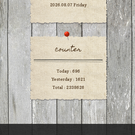
2026.08.07 Friday
counter
Today :
696
Yesterday :
1621
Total :
2338626