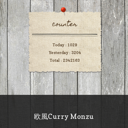
counter
Today :
1029
Yesterday :
3204
Total :
2342163
欧風Curry Monzu