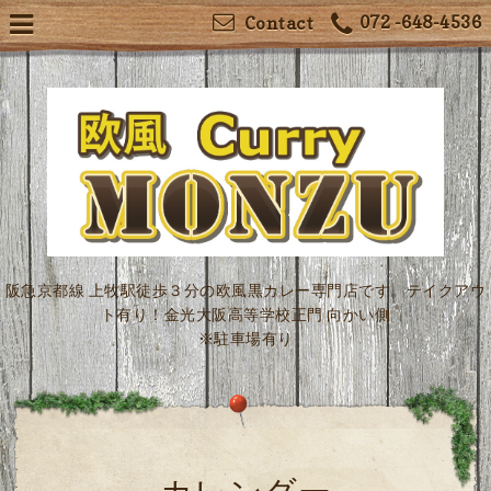
072 -648-4536
Contact
阪急京都線 上牧駅徒歩３分の欧風黒カレー専門店です。テイクアウ
ト有り！金光大阪高等学校正門 向かい側
※駐車場有り