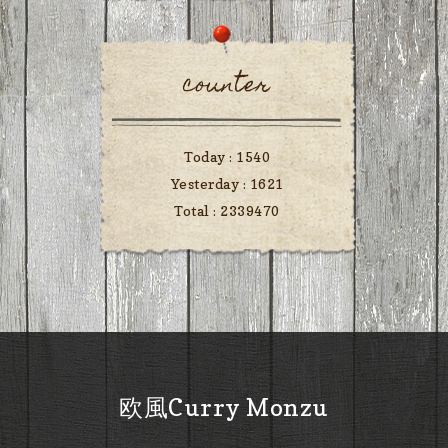
counter
Today :
1540
Yesterday :
1621
Total :
2339470
欧風Curry Monzu