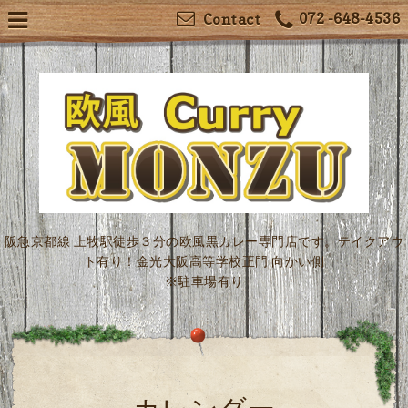
072 -648-4536
Contact
阪急京都線 上牧駅徒歩３分の欧風黒カレー専門店です。テイクアウ
ト有り！金光大阪高等学校正門 向かい側
※駐車場有り