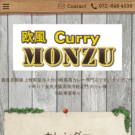
072 -648-4536
Contact
阪急京都線 上牧駅徒歩３分の欧風黒カレー専門店です。テイクアウ
ト有り！金光大阪高等学校正門 向かい側
※駐車場有り