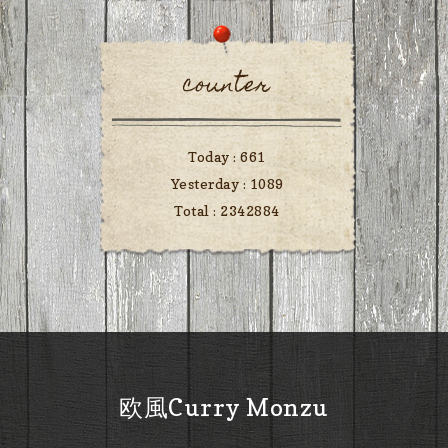
counter
Today :
661
Yesterday :
1089
Total :
2342884
欧風Curry Monzu