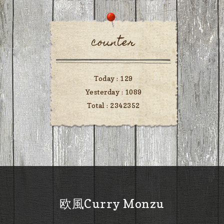
counter
Today :
129
Yesterday :
1089
Total :
2342352
欧風Curry Monzu