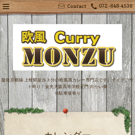
072 -648-4536
Contact
阪急京都線 上牧駅徒歩３分の欧風黒カレー専門店です。テイクアウ
ト有り！金光大阪高等学校正門 向かい側
※駐車場有り