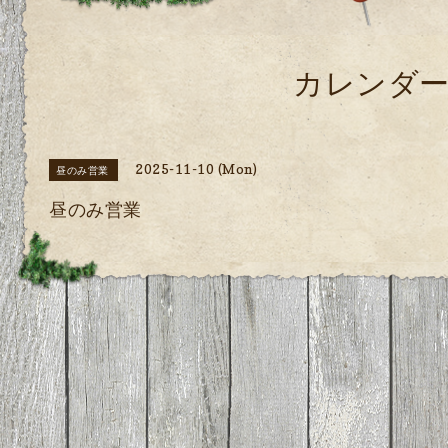
カレンダ
2025-11-10 (Mon)
昼のみ営業
昼のみ営業