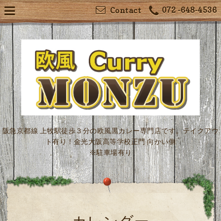
072 -648-4536
Contact
阪急京都線 上牧駅徒歩３分の欧風黒カレー専門店です。テイクアウ
ト有り！金光大阪高等学校正門 向かい側
※駐車場有り