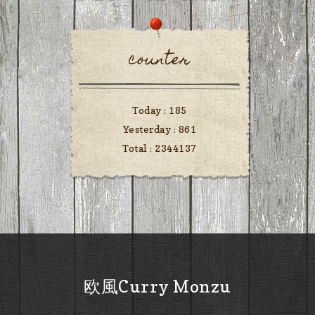
counter
Today :
185
Yesterday :
861
Total :
2344137
欧風Curry Monzu