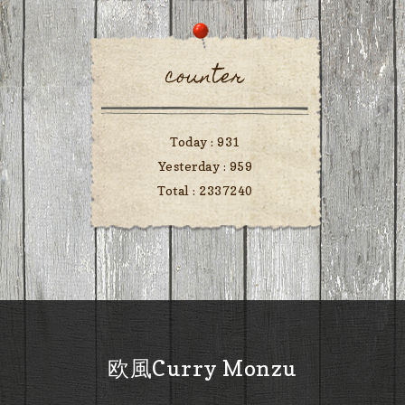
counter
Today :
931
Yesterday :
959
Total :
2337240
欧風Curry Monzu