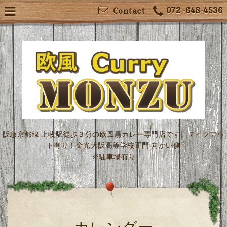
072 -648-4536
Contact
阪急京都線 上牧駅徒歩３分の欧風黒カレー専門店です。テイクアウ
ト有り！金光大阪高等学校正門 向かい側
※駐車場有り