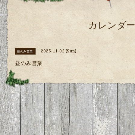
カレンダ
2025-11-02 (Sun)
昼のみ営業
昼のみ営業