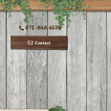
072 -648-4536
Contact