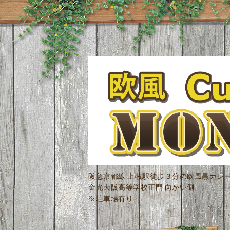
阪急京都線 上牧駅徒歩３分の欧風黒カレ
金光大阪高等学校正門 向かい側
※駐車場有り