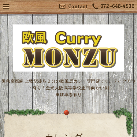
072 -648-4536
Contact
阪急京都線 上牧駅徒歩３分の欧風黒カレー専門店です。テイクアウ
ト有り！金光大阪高等学校正門 向かい側
※駐車場有り