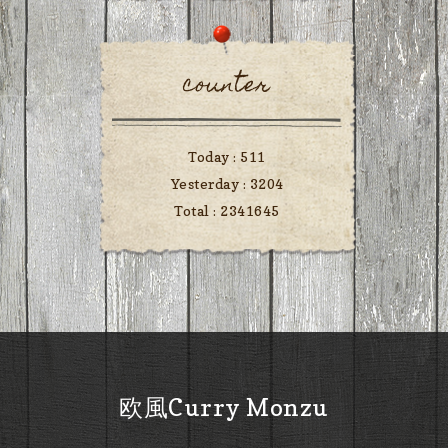
counter
Today :
511
Yesterday :
3204
Total :
2341645
欧風Curry Monzu