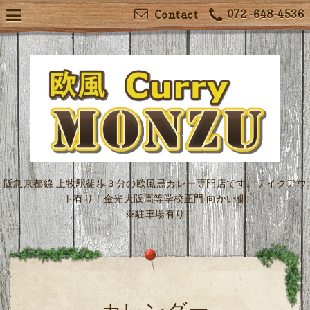
072 -648-4536
Contact
阪急京都線 上牧駅徒歩３分の欧風黒カレー専門店です。テイクアウ
ト有り！金光大阪高等学校正門 向かい側
※駐車場有り