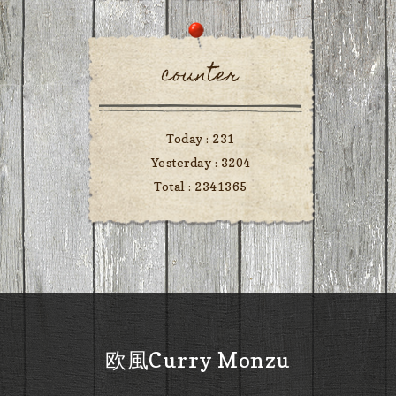
counter
Today :
231
Yesterday :
3204
Total :
2341365
欧風Curry Monzu