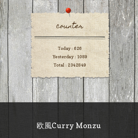
counter
Today :
626
Yesterday :
1089
Total :
2342849
欧風Curry Monzu