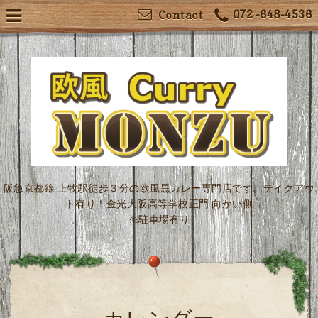
072 -648-4536
Contact
阪急京都線 上牧駅徒歩３分の欧風黒カレー専門店です。テイクアウ
ト有り！金光大阪高等学校正門 向かい側
※駐車場有り