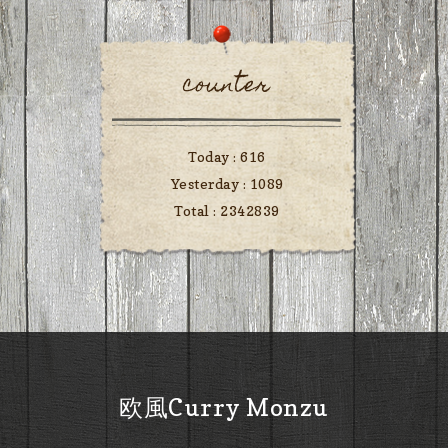
counter
Today :
616
Yesterday :
1089
Total :
2342839
欧風Curry Monzu