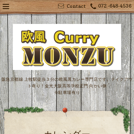
072 -648-4536
Contact
阪急京都線 上牧駅徒歩３分の欧風黒カレー専門店です。テイクアウ
ト有り！金光大阪高等学校正門 向かい側
※駐車場有り