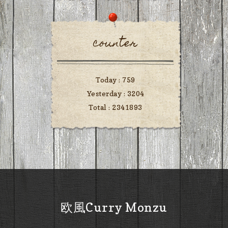
counter
Today :
759
Yesterday :
3204
Total :
2341893
欧風Curry Monzu