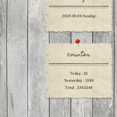
2026.08.09 Sunday
counter
Today :
25
Yesterday :
1089
Total :
2342248