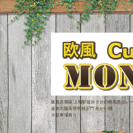
阪急京都線 上牧駅徒歩３分の欧風黒カレ
金光大阪高等学校正門 向かい側
※駐車場有り