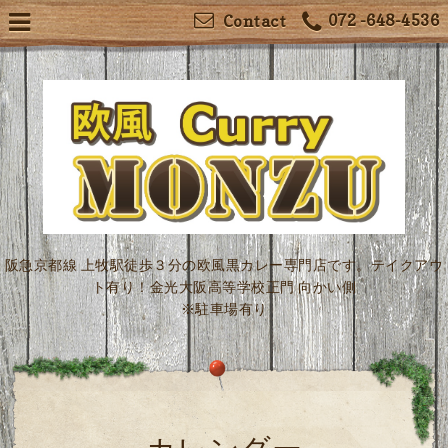
072 -648-4536
Contact
阪急京都線 上牧駅徒歩３分の欧風黒カレー専門店です。テイクアウ
ト有り！金光大阪高等学校正門 向かい側
※駐車場有り