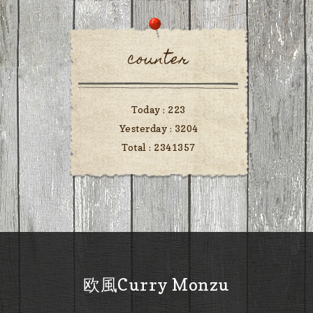
counter
Today :
223
Yesterday :
3204
Total :
2341357
欧風Curry Monzu