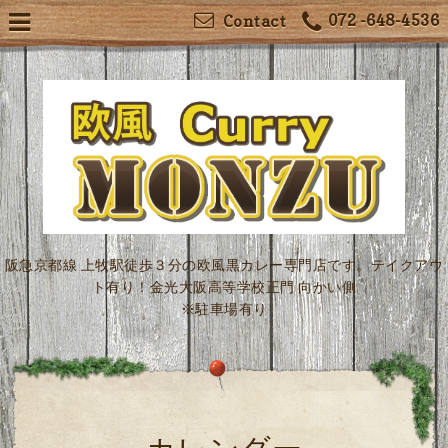
072 -648-4536
Contact
阪急京都線 上牧駅徒歩３分の欧風黒カレー専門店です。テイクアウ
ト有り！金光大阪高等学校正門 向かい側
※駐車場有り