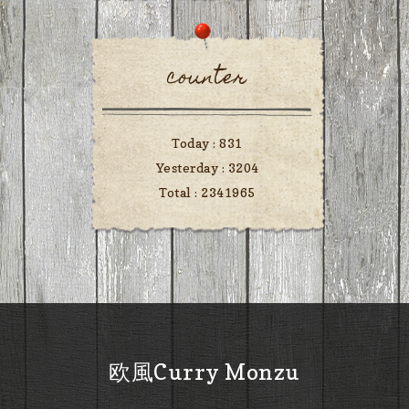
counter
Today :
831
Yesterday :
3204
Total :
2341965
欧風Curry Monzu