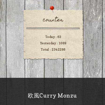
counter
Today :
63
Yesterday :
1089
Total :
2342286
欧風Curry Monzu