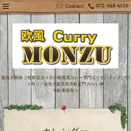
072 -648-4536
Contact
阪急京都線 上牧駅徒歩３分の欧風黒カレー専門店です。テイクアウ
ト有り！金光大阪高等学校正門 向かい側
※駐車場有り