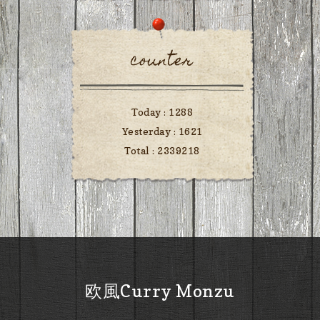
counter
Today :
1288
Yesterday :
1621
Total :
2339218
欧風Curry Monzu