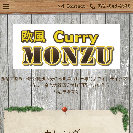
072 -648-4536
Contact
阪急京都線 上牧駅徒歩３分の欧風黒カレー専門店です。テイクアウ
ト有り！金光大阪高等学校正門 向かい側
※駐車場有り