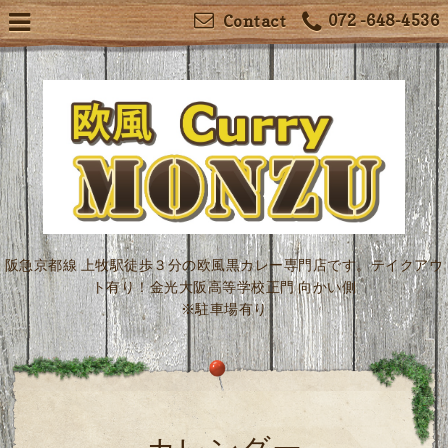
072 -648-4536
Contact
阪急京都線 上牧駅徒歩３分の欧風黒カレー専門店です。テイクアウ
ト有り！金光大阪高等学校正門 向かい側
※駐車場有り