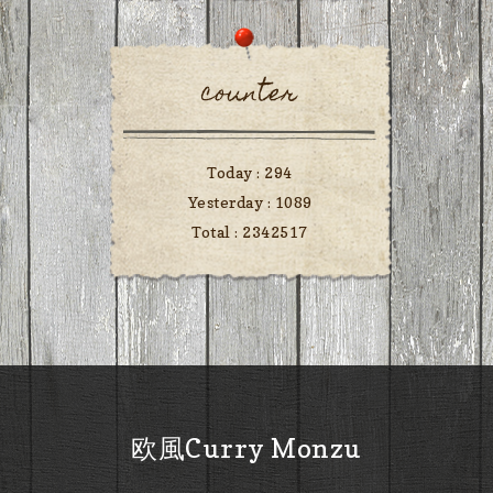
counter
Today :
294
Yesterday :
1089
Total :
2342517
欧風Curry Monzu