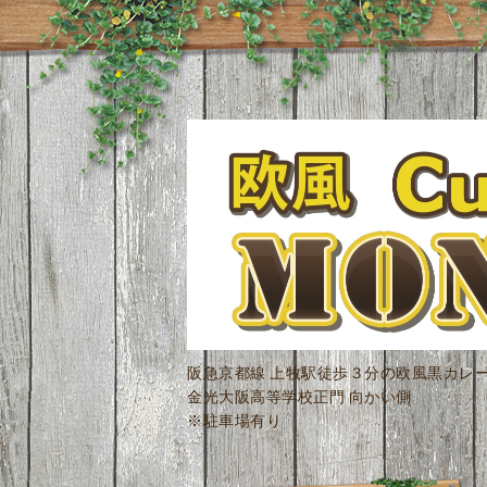
阪急京都線 上牧駅徒歩３分の欧風黒カレ
金光大阪高等学校正門 向かい側
※駐車場有り