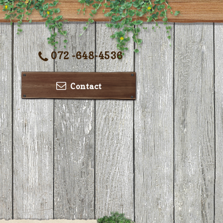
072 -648-4536
Contact