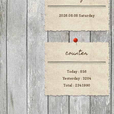
2026.08.08 Saturday
counter
Today :
856
Yesterday :
3204
Total :
2341990