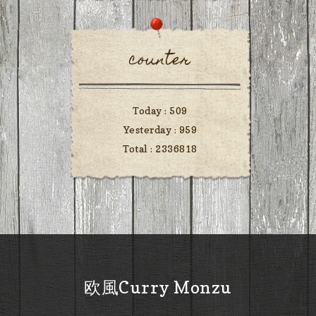
counter
Today :
509
Yesterday :
959
Total :
2336818
欧風Curry Monzu