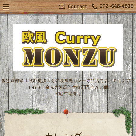
072 -648-4536
Contact
阪急京都線 上牧駅徒歩３分の欧風黒カレー専門店です。テイクアウ
ト有り！金光大阪高等学校正門 向かい側
※駐車場有り