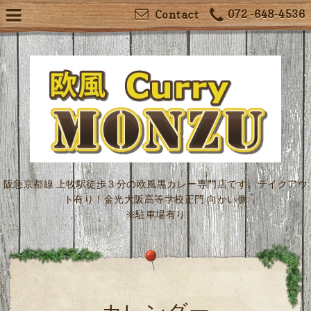
072 -648-4536
Contact
阪急京都線 上牧駅徒歩３分の欧風黒カレー専門店です。テイクアウ
ト有り！金光大阪高等学校正門 向かい側
※駐車場有り