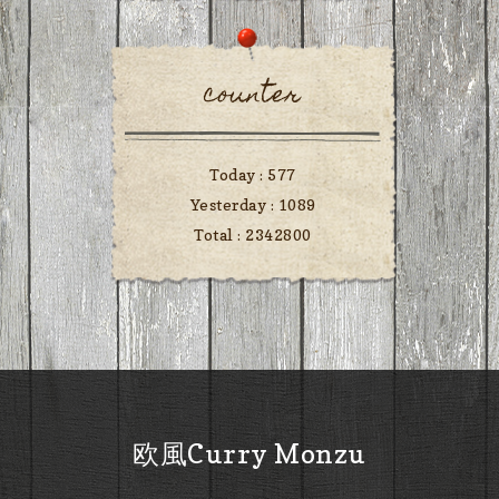
counter
Today :
577
Yesterday :
1089
Total :
2342800
欧風Curry Monzu