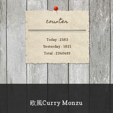
counter
Today :
2563
Yesterday :
1621
Total :
2340493
欧風Curry Monzu