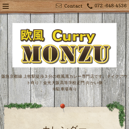
072 -648-4536
Contact
阪急京都線 上牧駅徒歩３分の欧風黒カレー専門店です。テイクアウ
ト有り！金光大阪高等学校正門 向かい側
※駐車場有り