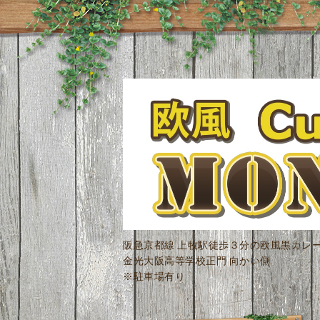
阪急京都線 上牧駅徒歩３分の欧風黒カレ
金光大阪高等学校正門 向かい側
※駐車場有り