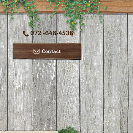
072 -648-4536
Contact