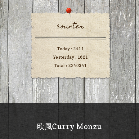
counter
Today :
2411
Yesterday :
1621
Total :
2340341
欧風Curry Monzu