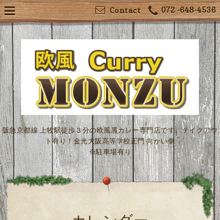
072 -648-4536
Contact
阪急京都線 上牧駅徒歩３分の欧風黒カレー専門店です。テイクアウ
ト有り！金光大阪高等学校正門 向かい側
※駐車場有り